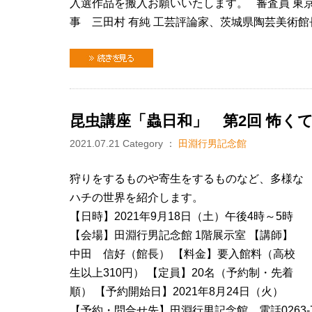
入選作品を搬入お願いいたします。 審査員 東
事 三田村 有純 工芸評論家、茨城県陶芸美術館
続きを見る
昆虫講座「蟲日和」 第2回 怖く
2021.07.21
Category ：
田淵行男記念館
狩りをするものや寄生をするものなど、多様な
ハチの世界を紹介します。
【日時】2021年9月18日（土）午後4時～5時
【会場】田淵行男記念館 1階展示室 【講師】
中田 信好（館長） 【料金】要入館料（高校
生以上310円） 【定員】20名（予約制・先着
順） 【予約開始日】2021年8月24日（火）
【予約・問合せ先】田淵行男記念館 電話0263-72