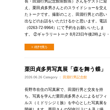
長・田淵行男記念館前館長）さんをゲストに迎
え、栗田貞多男さんとのスライドショーを交え
たトークです。撮影のこと、田淵行男との思い
出などのお話をいただけるかと思います。電話
（0263-72-9964）にて予約をお願いいたしま
す。 ②ギャラリートーク 8月23日午後2時より
続きを見る
栗田貞多男写真展「森を舞う蝶」
2026.06.26
Category ：
田淵行男記念館
長野市在住の写真家で、田淵行男と交友を持
ち、写真を学んだ栗田貞多男さんによるゼフィ
ルス（ミドリシジミ族）を中心とした写真展を
開催します。栗田さんの50年以上にも及ぶ撮