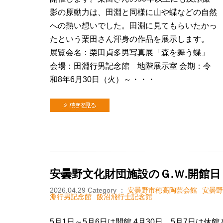
影の原動力は、田淵と同様に山や蝶などの自然
への熱い想いでした。田淵に見てもらいたかっ
たという栗田さん渾身の作品を展示します。
展覧会名：栗田貞多男写真展「森を舞う蝶」
会場：田淵行男記念館 地階展示室 会期：令
和8年6月30日（火）～・・・
続きを見る
安曇野文化財団施設のＧ.Ｗ.開館日
2026.04.29
Category ：
安曇野市穂高陶芸会館
安曇野
淵行男記念館
飯沼飛行士記念館
5月1日～5月6日は開館 4月30日、5月7日は