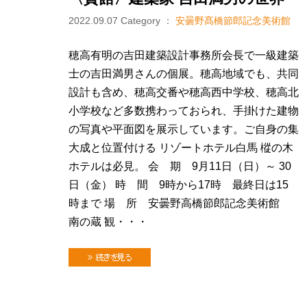
2022.09.07
Category ：
安曇野髙橋節郎記念美術館
穂高有明の吉田建築設計事務所会長で一級建築
士の吉田満男さんの個展。穂高地域でも、共同
設計も含め、穂高交番や穂高西中学校、穂高北
小学校など多数携わっておられ、手掛けた建物
の写真や平面図を展示しています。ご自身の集
大成と位置付ける リゾートホテル白馬 樅の木
ホテルは必見。 会 期 9月11日（日）～ 30
日（金） 時 間 9時から17時 最終日は15
時まで 場 所 安曇野高橋節郎記念美術館
南の蔵 観・・・
続きを見る