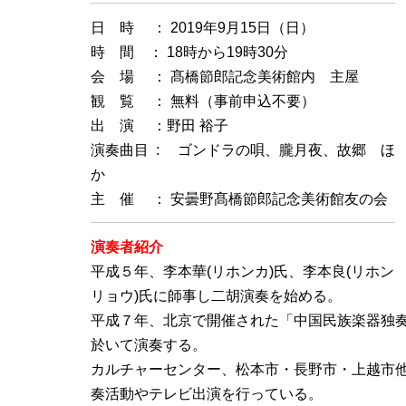
日 時 ： 2019年9月15日（日）
時 間 ： 18時から19時30分
会 場 ： 髙橋節郎記念美術館内 主屋
観 覧 ： 無料（事前申込不要）
出 演 ：野田 裕子
演奏曲目 : ゴンドラの唄、朧月夜、故郷 ほ
か
主 催 ： 安曇野髙橋節郎記念美術館友の会
演奏者紹介
平成５年、李本華(リホンカ)氏、李本良(リホン
リョウ)氏に師事し二胡演奏を始める。
平成７年、北京で開催された「中国民族楽器独
於いて演奏する。
カルチャーセンター、松本市・長野市・上越市
奏活動やテレビ出演を行っている。