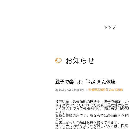
トップ
お知らせ
親子で楽しむ「ちんきん体験」
2019.08.02
Category ：
安曇野髙橋節郎記念美術館
漆芸術家、高橋節郎の技法を、親子で体験しよ
サイズ約135ミリ×120ミリの真っ黒な漆の板
いう道具を使って模様を削り、溝に画材用の代
みます。
簡単な体験講座です。漆ならではの面白さをぜ
さい。
出来上がった作品はお持ち帰りできます。
オリジナルの絵を描くのが難しい方には、図案