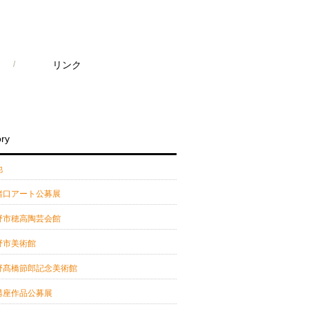
/
リンク
ry
他
猪口アート公募展
野市穂高陶芸会館
野市美術館
野髙橋節郎記念美術館
講座作品公募展