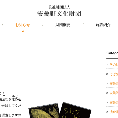
/
お知らせ
/
財団概要
/
施設紹介
Catego
その
そば
安曇
う！
安曇
に、ニードルと
用金粉を埋め込
安曇
ひ体験してくだ
沈金
を用意しますの