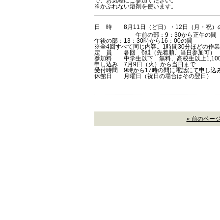
で、お気軽にご参加ください。
※かぶれない溶剤を使います。
日 時 8月11日（ど日）・12日（月・祝）
午前の部：9：30から正午の間
午後の部：13：30時から16：00の間
※全4回すべて同じ内容。1時間30分ほどの作
定 員 各回 6組（先着順、当日参加可）
参加料 中学生以下 無料、高校生以上1,10
申し込み 7月9日（火）から当日まで
受付時間 9時から17時の間に電話にて申し込
休館日 月曜日（祝日の場合はその翌日）
« 前のペー