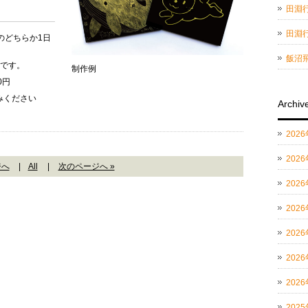
田淵
田淵
のどちらか1日
飯沼
業です。
制作例
0円
みください
Archiv
202
202
ジへ
|
All
|
次のページへ »
202
202
202
202
202
202