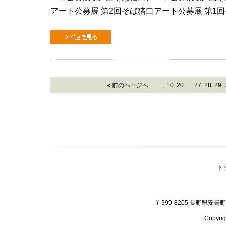
アート公募展 第2回そば猪口アート公募展 第1
続きを見る
« 前のページへ
...
10
20
...
27
28
29
ト
〒399-8205 長野県安曇野市
Copyr