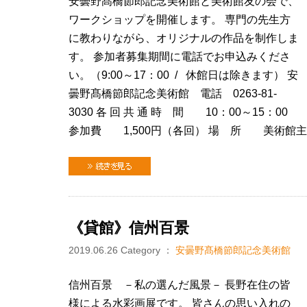
安曇野髙橋節郎記念美術館と美術館友の会で、
ワークショップを開催します。 専門の先生方
に教わりながら、オリジナルの作品を制作しま
す。 参加者募集期間に電話でお申込みくださ
い。（9:00～17：00 / 休館日は除きます） 安
曇野髙橋節郎記念美術館 電話 0263-81-
3030 各 回 共 通 時 間 10：00～15：00
参加費 1,500円（各回） 場 所 美術
続きを見る
《貸館》信州百景
2019.06.26
Category ：
安曇野髙橋節郎記念美術館
信州百景 －私の選んだ風景－ 長野在住の皆
様による水彩画展です。 皆さんの思い入れの