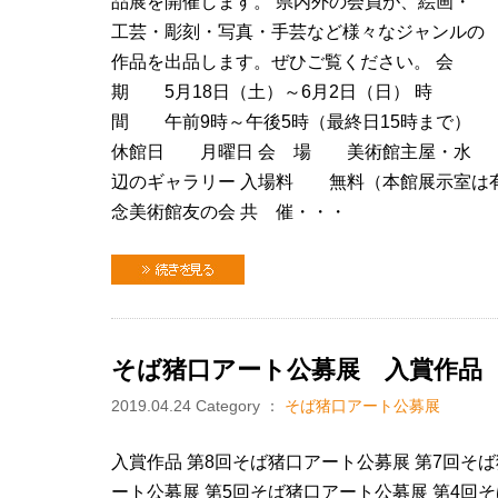
品展を開催します。 県内外の会員が、絵画・
工芸・彫刻・写真・手芸など様々なジャンルの
作品を出品します。ぜひご覧ください。 会
期 5月18日（土）～6月2日（日） 時
間 午前9時～午後5時（最終日15時まで）
休館日 月曜日 会 場 美術館主屋・水
辺のギャラリー 入場料 無料（本館展示室は
念美術館友の会 共 催・・・
続きを見る
そば猪口アート公募展 入賞作品
2019.04.24
Category ：
そば猪口アート公募展
入賞作品 第8回そば猪口アート公募展 第7回そ
ート公募展 第5回そば猪口アート公募展 第4回