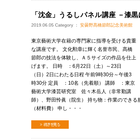
「沈金」うるしパネル講座 －漆黒
2019.06.05
Category ：
安曇野髙橋節郎記念美術館
東京藝術大学在籍の専門家に指導を受ける貴重
な講座です。 文化勲章に輝く名誉市民、髙橋
節郎の技法を体験し、Ａ５サイズの作品を仕上
げます。 日時 ：6月22日（土）～23日
（日）2日にわたる日程 午前9時30分～午後3
時30分 定員 ：10名（先着順） 講師 ：東京
藝術大学漆芸研究室 佐々木岳人（非常勤講
師）、野田怜眞（院生） 持ち物：作業のできる服装
（材料費） 申し・・・
続きを見る